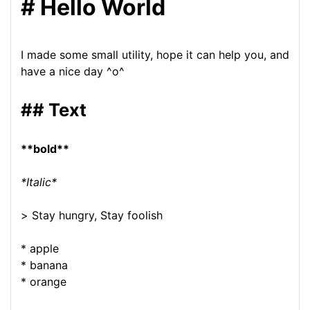
# 
Hello World
I made some small utility, hope it can help you, and 
have a nice day ^o^
## 
Text
**
bold
**
*
Italic
*
> 
Stay hungry, Stay foolish
* 
apple
* 
banana
* 
orange