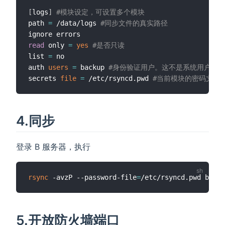
[
logs
]
#模块设定，可设置多个模块
path 
=
 /data/logs 
#同步文件的真实路径
read
 only 
=
yes
#是否只读
list 
=
 no

auth 
users
=
 backup 
#身份验证用户。这不是系统用户，而是
secrets 
file
=
 /etc/rsyncd.pwd 
#当前模块的密码文件
4.同步
登录 B 服务器，执行
rsync
 -avzP --password-file
=
5.开放防火墙端口