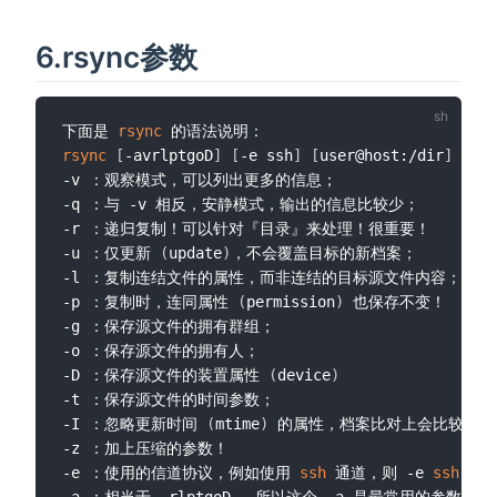
6.rsync参数
下面是 
rsync
rsync
[
-avrlptgoD
]
[
-e ssh
]
[
user@host:/dir
]
[
/lo
-v ：观察模式，可以列出更多的信息；

-q ：与 -v 相反，安静模式，输出的信息比较少；

-r ：递归复制！可以针对『目录』来处理！很重要！

-u ：仅更新 
(
update
)
，不会覆盖目标的新档案；

-l ：复制连结文件的属性，而非连结的目标源文件内容；

-p ：复制时，连同属性 
(
permission
)
 也保存不变！

-g ：保存源文件的拥有群组；

-o ：保存源文件的拥有人；

-D ：保存源文件的装置属性 
(
device
)
-t ：保存源文件的时间参数；

-I ：忽略更新时间 
(
mtime
)
 的属性，档案比对上会比较快速；
-z ：加上压缩的参数！

-e ：使用的信道协议，例如使用 
ssh
 通道，则 -e 
ssh