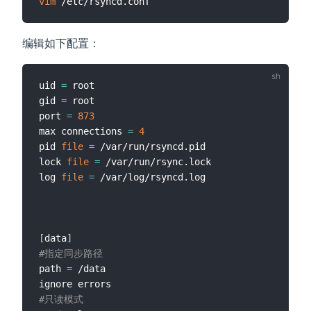
vim
编辑如下配置：
uid 
=
 root

gid 
=
 root

port 
=
873
max connections 
=
4
pid 
file
=
 /var/run/rsyncd.pid

lock 
file
=
 /var/run/rsync.lock

log 
file
=
 /var/log/rsyncd.log

[
data
]
#指定同步路径
path 
=
 /data

#只读模式