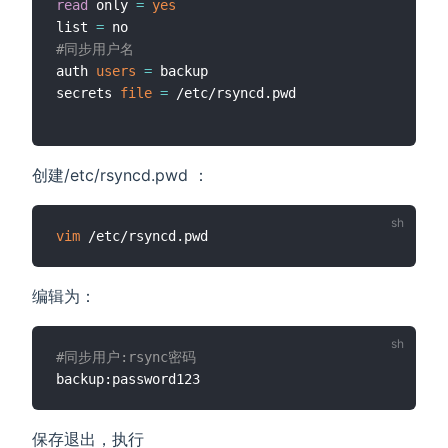
read
 only 
=
yes
list 
=
#同步用户名
auth 
users
=
 backup

secrets 
file
=
 /etc/rsyncd.pwd

创建/etc/rsyncd.pwd ：
vim
编辑为：
#同步用户:rsync密码
保存退出，执行