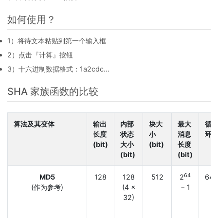
如何使用？
1）将待文本粘贴到第一个输入框
2）点击『计算』按钮
3）十六进制数据格式：1a2cdc...
SHA 家族函数的比较
算法及其变体
输出
内部
块大
最大
循
长度
状态
小
消息
环
(bit)
大小
(bit)
长度
(bit)
(bit)
64
MD5
128
128
512
2
64
(作为参考)
(4 ×
− 1
32)