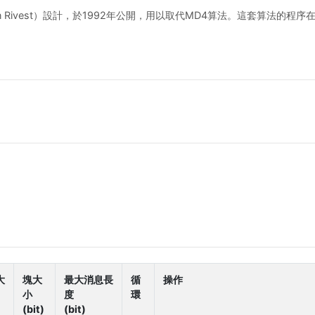
nn Rivest）設計，於1992年公開，用以取代MD4算法。這套算法的程序
。
大
塊大
最大消息長
循
操作
小
度
環
(bit)
(bit)