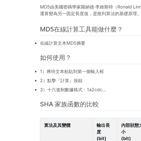
MD5由美國密碼學家羅納德·李維斯特（Ronald Li
運算變為另一固定長度值，是散列算法的基礎原理
MD5在線計算工具能做什麼？
在線計算文本MD5摘要
如何使用？
1）將待文本粘貼到第一個輸入框
2）點擊『計算』按鈕
3）十六進制數據格式：1a2cdc...
SHA 家族函數的比較
算法及其變體
輸出長
內部狀態
度
小
(bit)
(bit)