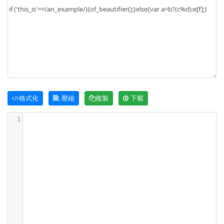
格式化
壓縮
複製
下載
1